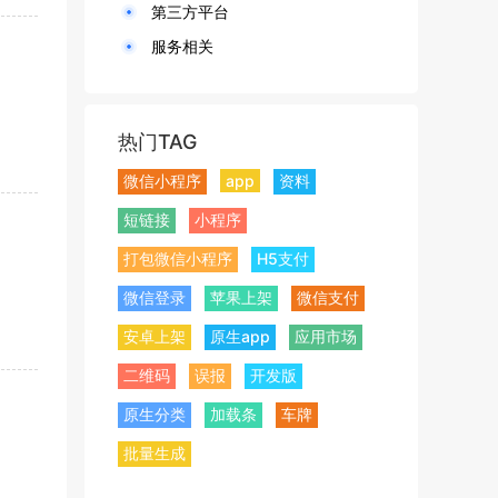
第三方平台
服务相关
热门TAG
微信小程序
app
资料
短链接
小程序
打包微信小程序
H5支付
微信登录
苹果上架
微信支付
安卓上架
原生app
应用市场
二维码
误报
开发版
原生分类
加载条
车牌
批量生成